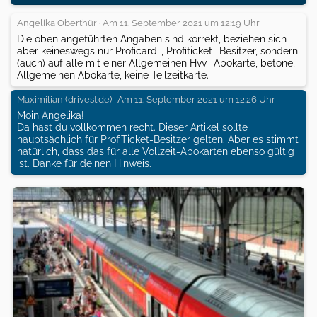
Angelika Oberthür · Am 11. September 2021 um 12:19 Uhr
Die oben angeführten Angaben sind korrekt, beziehen sich
aber keineswegs nur Proficard-, Profiticket- Besitzer, sondern
(auch) auf alle mit einer Allgemeinen Hvv- Abokarte, betone,
Allgemeinen Abokarte, keine Teilzeitkarte.
Maximilian (drivest.de) · Am 11. September 2021 um 12:26 Uhr
Moin Angelika!
Da hast du vollkommen recht. Dieser Artikel sollte
hauptsächlich für ProfiTicket-Besitzer gelten. Aber es stimmt
natürlich, dass das für alle Vollzeit-Abokarten ebenso gültig
ist. Danke für deinen Hinweis.